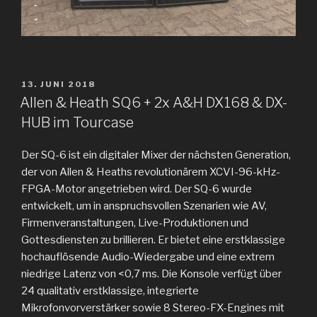
VERÖFFENTLICHT
13. JUNI 2018
AM
Allen & Heath SQ6 + 2x A&H DX168 & DX-
HUB im Tourcase
Der SQ-6 ist ein digitaler Mixer der nächsten Generation,
der von Allen & Heaths revolutionärem XCVI-96-kHz-
FPGA-Motor angetrieben wird. Der SQ-6 wurde
entwickelt, um in anspruchsvollen Szenarien wie AV,
Firmenveranstaltungen, Live-Produktionen und
Gottesdiensten zu brillieren. Er bietet eine erstklassige
hochauflösende Audio-Wiedergabe und eine extrem
niedrige Latenz von <0,7 ms. Die Konsole verfügt über
24 qualitativ erstklassige, integrierte
Mikrofonvorverstärker sowie 8 Stereo-FX-Engines mit