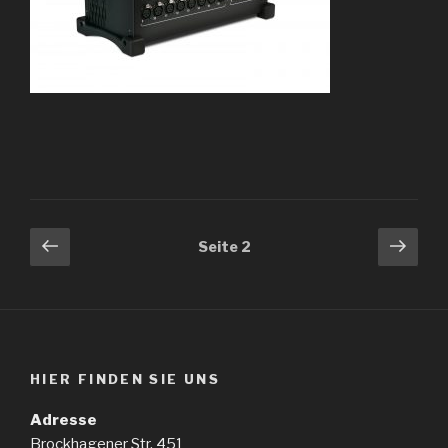
Beitragsnavigation
Vorherige
Näch
Seite
2
Seite
Seit
HIER FINDEN SIE UNS
Adresse
Brockhagener Str. 451