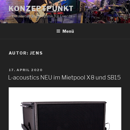
Zum
KONZEPTPUNKT
Inhalt
– Veranstaltungstechnik für Events –
springen
Menü
AUTOR:
JENS
VERÖFFENTLICHT
17. APRIL 2020
AM
L-acoustics NEU im Mietpool X8 und SB15